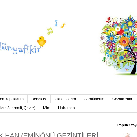
en Yaptıklarım
Bebek İşi
Okuduklarım
Gördüklerim
Gezdiklerim
re Alternatif, Çevre)
Mim
Hakkımda
Popüler Yayı
 HAN (EMİNÖNÜ GEZİNTİLERİ