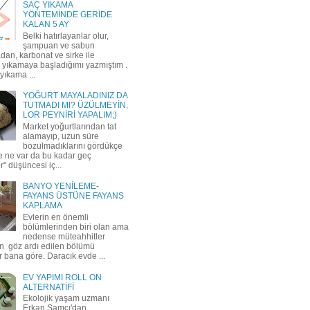
SAÇ YIKAMA
YÖNTEMİNDE GERİDE
KALAN 5 AY
Belki hatırlayanlar olur,
şampuan ve sabun
dan, karbonat ve sirke ile
ı yıkamaya başladığımı yazmıştım .
yıkama ...
YOĞURT MAYALADINIZ DA
TUTMADI MI? ÜZÜLMEYİN,
LOR PEYNİRİ YAPALIM;)
Market yoğurtlarından tat
alamayıp, uzun süre
bozulmadıklarını gördükçe
de ne var da bu kadar geç
" düşüncesi iç...
BANYO YENİLEME-
FAYANS ÜSTÜNE FAYANS
KAPLAMA
Evlerin en önemli
bölümlerinden biri olan ama
nedense müteahhitler
an göz ardı edilen bölümü
 bana göre. Daracık evde ...
EV YAPIMI ROLL ON
ALTERNATİFİ
Ekolojik yaşam uzmanı
Erkan Şamcı'dan