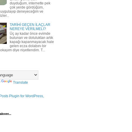
duyduğum, internette pek
çok yerde gördüğüm,
 uygulayıp deneyeceğim ve
zler...
TARİHİ GEÇEN İLAÇLAR
NEREYE VERİLMELİ?
Üç ay kadar önce evimde
bulunan ve doluluktan artık
kapağı kapanmayacak hale
gelen ecza dolabını bir
okayım diye niyetlendim. T...
y
Translate
kıver...