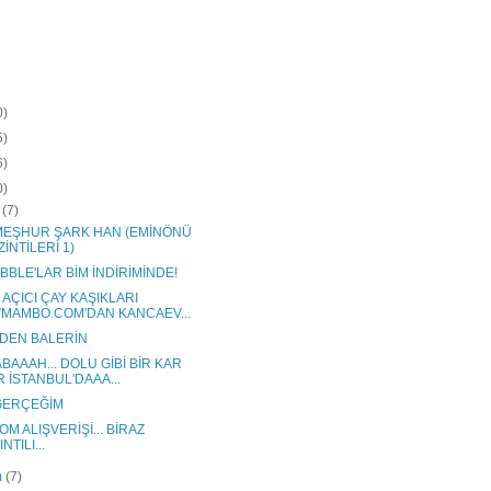
0)
5)
6)
0)
k
(7)
MEŞHUR ŞARK HAN (EMİNÖNÜ
İNTİLERİ 1)
BLE'LAR BİM İNDİRİMİNDE!
 AÇICI ÇAY KAŞIKLARI
VMAMBO.COM'DAN KANCAEV...
DEN BALERİN
BAAAH... DOLU GİBİ BİR KAR
R İSTANBUL'DAAA...
GERÇEĞİM
OM ALIŞVERİŞİ... BİRAZ
INTILI...
m
(7)