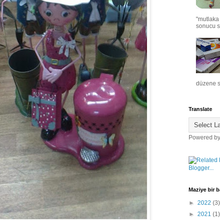
"mutlaka
sonucu si
düzene s
Translate
Powered b
Maziye bir ba
►
2022
(3)
►
2021
(1)