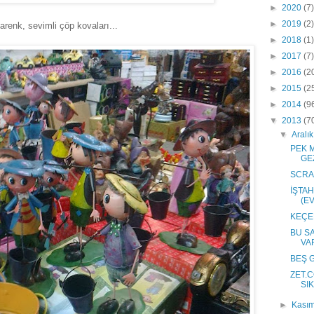
►
2020
(7)
►
2019
(2)
renk, sevimli çöp kovaları...
►
2018
(1)
►
2017
(7)
►
2016
(2
►
2015
(2
►
2014
(9
▼
2013
(7
▼
Aralı
PEK 
GEZ
SCRAB
İŞTAH
(E
KEÇE
BU SA
VA
BEŞ 
ZET.C
SIK
►
Kası