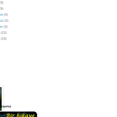
(9)
(9)
tos
(5)
muz
(2)
ran
(3)
s
(13)
n
(15)
Yazıyoruz