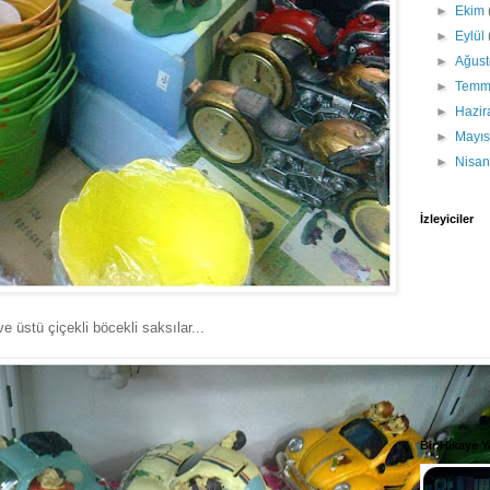
►
Ekim
►
Eylül
►
Ağus
►
Tem
►
Hazi
►
Mayı
►
Nisa
İzleyiciler
ve üstü çiçekli böcekli saksılar...
Bir Hikaye 