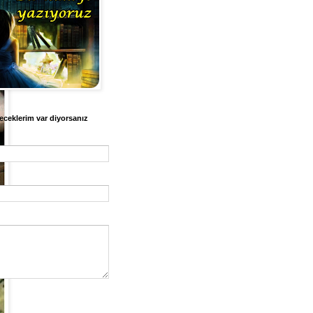
eceklerim var diyorsanız