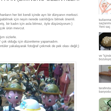
nların her biri kendi içinde ayrı bir dünyanın merkezi.
pabilmek için neyin nerede satıldığını bilmek önemli.
kullanma
saçlarım
riş, bir kadın için asla bitmez, öyle düşünüyorum:)
Yeni saç 
 çok ürün mevcut.
ım sizlerle.
raf çok olduğu için düzenleme yapamadım.
tüler yakalayarak fotoğraf çekmek de pek olası değil;)
ve "için
bozuluyor
tarafınd
banyodur