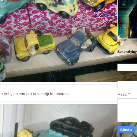
Sana söyley
Ad
E-posta
*
ta yetişkinlerin de) seveceği kumbaralar...
Mesaj
*