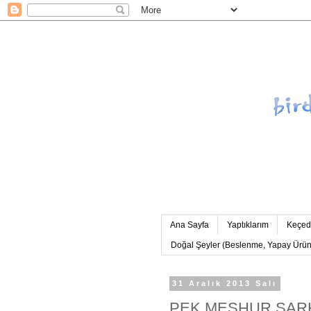
Ana Sayfa
Yaptıklarım
Keçed
Doğal Şeyler (Beslenme, Yapay Ürünle
31 Aralık 2013 Salı
PEK MEŞHUR ŞARK